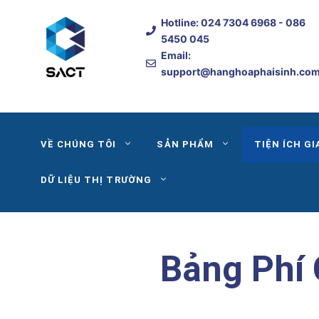
Skip
Hotline:
024 7304 6968
- 086
to
5450 045
content
Email:
support@hanghoaphaisinh.co
VỀ CHÚNG TÔI
SẢN PHẨM
TIỆN ÍCH GI
DỮ LIỆU THỊ TRƯỜNG
Bảng Phí 