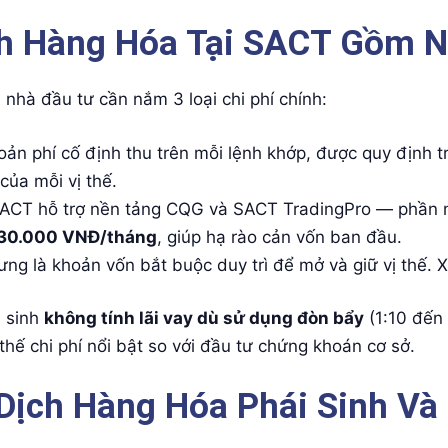
ch Hàng Hóa Tại SACT Gồm 
 nhà đầu tư cần nắm 3 loại chi phí chính:
ản phí cố định thu trên mỗi lệnh khớp, được quy định tr
của mỗi vị thế.
ACT hỗ trợ nền tảng CQG và SACT TradingPro — phần mề
30.000 VNĐ/tháng
, giúp hạ rào cản vốn ban đầu.
ng là khoản vốn bắt buộc duy trì để mở và giữ vị thế. X
i sinh
không tính lãi vay dù sử dụng đòn bẩy
(1:10 đến 
thế chi phí nổi bật so với đầu tư chứng khoán cơ sở.
 Dịch Hàng Hóa Phái Sinh V