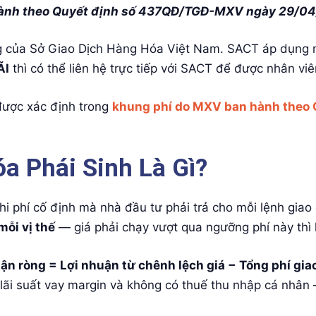
ành theo Quyết định số 437QĐ/TGĐ-MXV ngày 29/0
ng của Sở Giao Dịch Hàng Hóa Việt Nam. SACT áp dụng 
ÃI
thì có thể liên hệ trực tiếp với SACT để được nhân viê
 được xác định trong
khung phí do MXV ban hành theo
a Phái Sinh Là Gì?
chi phí cố định mà nhà đầu tư phải trả cho mỗi lệnh gia
mỗi vị thế
— giá phải chạy vượt qua ngưỡng phí này thì l
ận ròng = Lợi nhuận từ chênh lệch giá − Tổng phí giao
 lãi suất vay margin và không có thuế thu nhập cá nhân