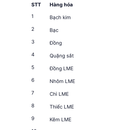
STT
Hàng hóa
1
Bạch kim
2
Bạc
3
Đồng
4
Quặng sắt
5
Đồng LME
6
Nhôm LME
7
Chì LME
8
Thiếc LME
9
Kẽm LME