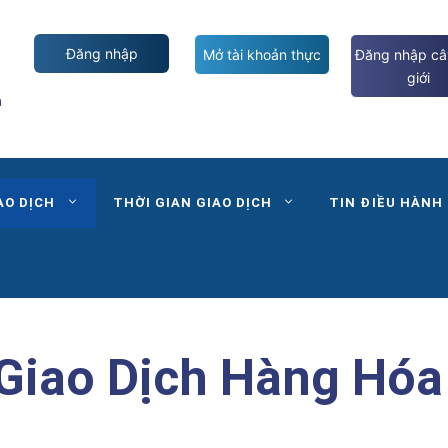
Đăng nhập
Mở tài khoản thực
Đăng nhập câ
giới
m
AO DỊCH
THỜI GIAN GIAO DỊCH
TIN ĐIỀU HÀNH
Giao Dịch Hàng Hóa