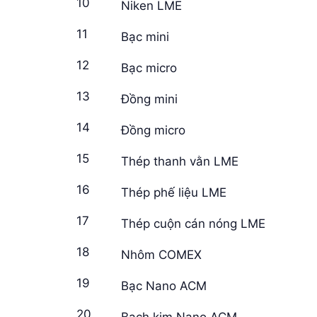
10
Niken LME
11
Bạc mini
12
Bạc micro
13
Đồng mini
14
Đồng micro
15
Thép thanh vằn LME
16
Thép phế liệu LME
17
Thép cuộn cán nóng LME
18
Nhôm COMEX
19
Bạc Nano ACM
20
Bạch kim Nano ACM