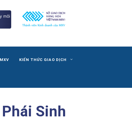
y môi
 MXV
KIẾN THỨC GIAO DỊCH
 Phái Sinh