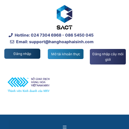
Skip
to
content
Hotline:
024 7304 6968
- 086 5450 045
Email: support@hanghoaphaisinh.com
Đăng nhập
Mở tài khoản thực
Đăng nhập cây môi
giới
Menu