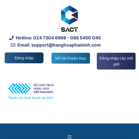
Skip
to
content
Hotline:
024 7304 6968
- 086 5450 045
Email: support@hanghoaphaisinh.com
Đăng nhập
Mở tài khoản thực
Đăng nhập cây môi
giới
Menu