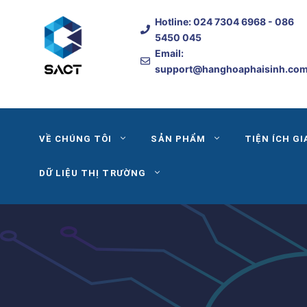
Skip
Hotline:
024 7304 6968
- 086
to
5450 045
content
Email:
support@hanghoaphaisinh.co
VỀ CHÚNG TÔI
SẢN PHẨM
TIỆN ÍCH GI
DỮ LIỆU THỊ TRƯỜNG