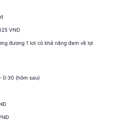
nd
.625 VND
ơng đương 1 lot có khả năng đem về lợi
 – 0:30 (hôm sau)
VNĐ
 VNĐ