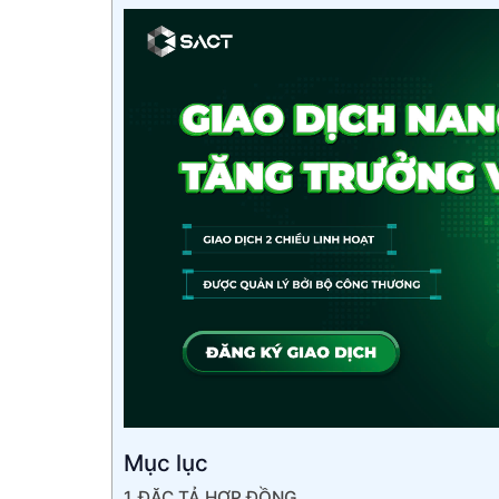
Mục lục
ĐẶC TẢ HỢP ĐỒNG