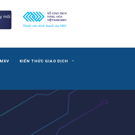
y môi
 MXV
KIẾN THỨC GIAO DỊCH