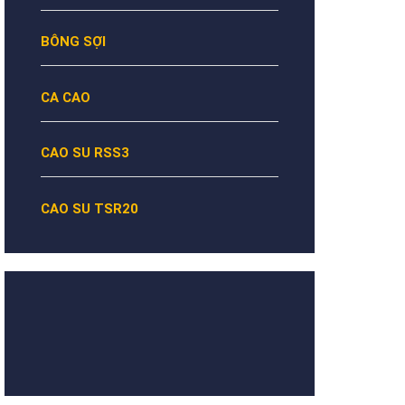
BÔNG SỢI
CA CAO
CAO SU RSS3
CAO SU TSR20