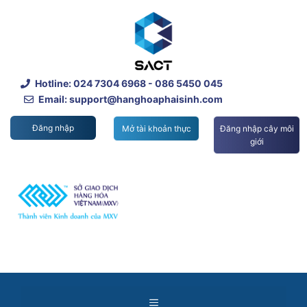
Skip
to
content
Hotline:
024 7304 6968
- 086 5450 045
Email: support@hanghoaphaisinh.com
Đăng nhập
Mở tài khoản thực
Đăng nhập cây môi
giới
Menu