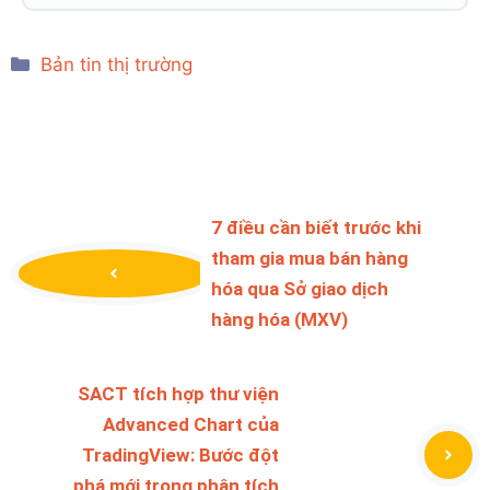
Categories
Bản tin thị trường
7 điều cần biết trước khi
tham gia mua bán hàng
hóa qua Sở giao dịch
hàng hóa (MXV)
SACT tích hợp thư viện
Advanced Chart của
TradingView: Bước đột
phá mới trong phân tích