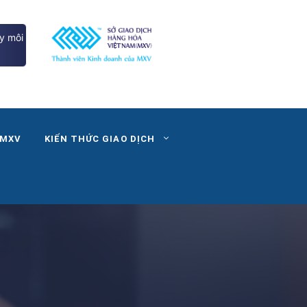
y môi
 MXV
KIẾN THỨC GIAO DỊCH