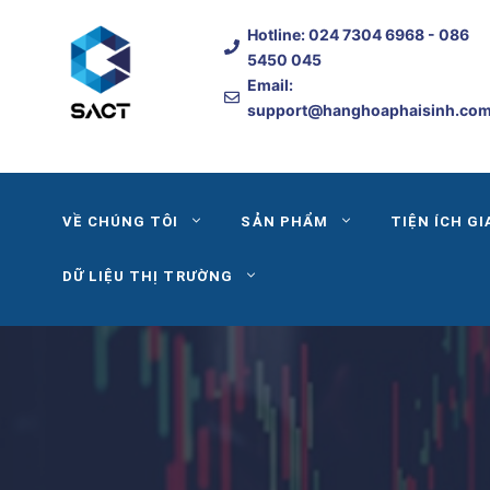
Skip
Hotline:
024 7304 6968
- 086
to
5450 045
content
Email:
support@hanghoaphaisinh.co
VỀ CHÚNG TÔI
SẢN PHẨM
TIỆN ÍCH GI
DỮ LIỆU THỊ TRƯỜNG