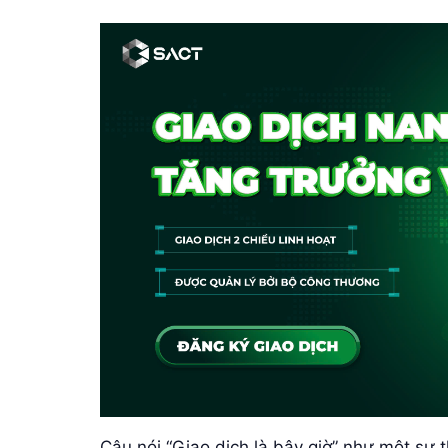
Câu nói “Giao dịch là bây giờ” như một sự 