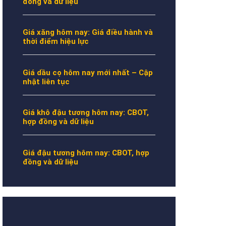
đồng và dữ liệu
Giá xăng hôm nay: Giá điều hành và
thời điểm hiệu lực
Giá dầu cọ hôm nay mới nhất – Cập
nhật liên tục
Giá khô đậu tương hôm nay: CBOT,
hợp đồng và dữ liệu
Giá đậu tương hôm nay: CBOT, hợp
đồng và dữ liệu