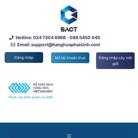
Skip
to
content
Hotline:
024 7304 6968
- 086 5450 045
Email: support@hanghoaphaisinh.com
Đăng nhập
Mở tài khoản thực
Đăng nhập cây môi
giới
Menu