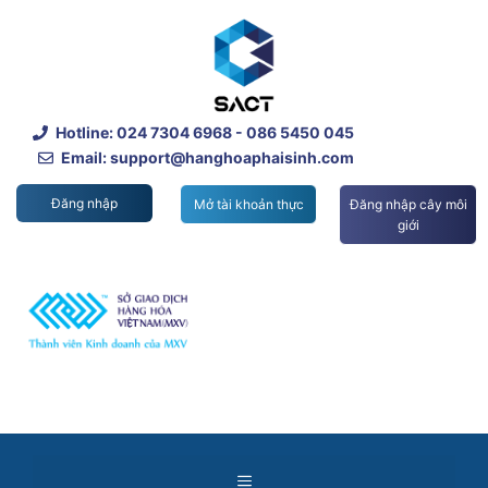
Skip
to
content
Hotline:
024 7304 6968
- 086 5450 045
Email: support@hanghoaphaisinh.com
Đăng nhập
Mở tài khoản thực
Đăng nhập cây môi
giới
Menu