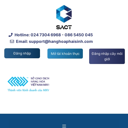
Skip
to
content
Hotline:
024 7304 6968
- 086 5450 045
Email: support@hanghoaphaisinh.com
Đăng nhập
Mở tài khoản thực
Đăng nhập cây môi
giới
Menu