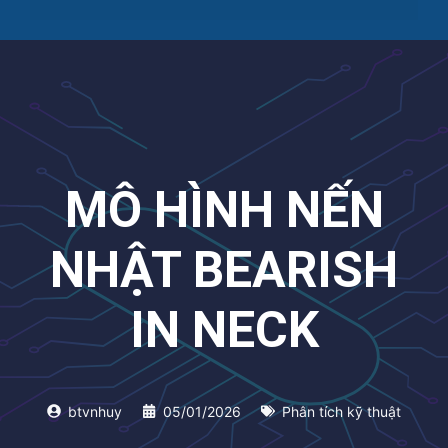
MÔ HÌNH NẾN
NHẬT BEARISH
IN NECK
btvnhuy
05/01/2026
Phân tích kỹ thuật