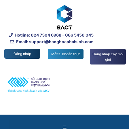
Skip
to
content
Hotline:
024 7304 6968
- 086 5450 045
Email: support@hanghoaphaisinh.com
Đăng nhập
Mở tài khoản thực
Đăng nhập cây môi
giới
Menu