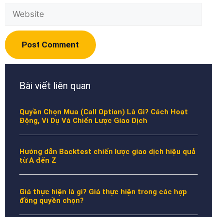
Bài viết liên quan
Quyền Chọn Mua (Call Option) Là Gì? Cách Hoạt
Động, Ví Dụ Và Chiến Lược Giao Dịch
Hướng dẫn Backtest chiến lược giao dịch hiệu quả
từ A đến Z
Giá thực hiện là gì? Giá thực hiện trong các hợp
đồng quyền chọn?
Mô hình giá là gì? 6 mô hình giá trong phân tích kỹ
thuật
Inside Bar là gì? Cách tăng cơ hội chiến thắng với
Inside Bar?