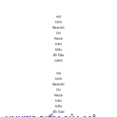
mô hình Bearish On Neck trên biểu đồ Đậu nành
mô
hình
Bearish
On
Neck
trên
biểu
đồ Gạo
NHƯỢC ĐIỂM CỦA MÔ
HÌNH BEARISH ON NECK
Mô hình này hiện nay có nhiều nhược điểm và
không được sử dụng cho việc giao dịch vì các lí do
sau đây: