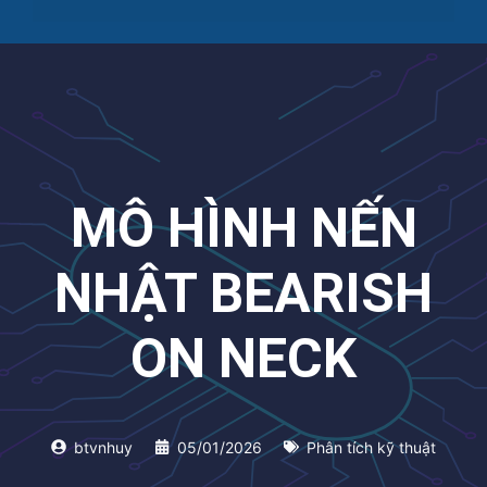
MÔ HÌNH NẾN
NHẬT BEARISH
ON NECK
btvnhuy
05/01/2026
Phân tích kỹ thuật