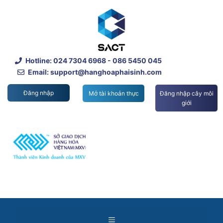
Skip
to
content
Hotline:
024 7304 6968
- 086 5450 045
Email: support@hanghoaphaisinh.com
Đăng nhập
Mở tài khoản thực
Đăng nhập cây môi
giới
Menu