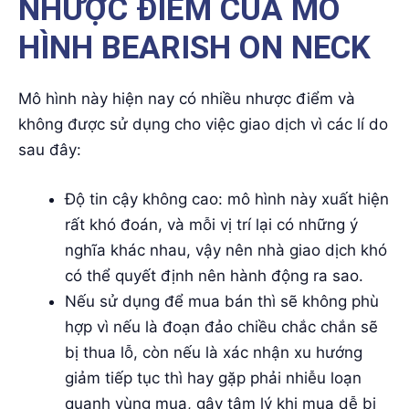
Độ tin cậy không cao: mô hình này xuất hiện
rất khó đoán, và mỗi vị trí lại có những ý
nghĩa khác nhau, vậy nên nhà giao dịch khó
có thể quyết định nên hành động ra sao.
Nếu sử dụng để mua bán thì sẽ không phù
hợp vì nếu là đoạn đảo chiều chắc chắn sẽ
bị thua lỗ, còn nếu là xác nhận xu hướng
giảm tiếp tục thì hay gặp phải nhiễu loạn
quanh vùng mua, gây tâm lý khi mua dễ bị
cắt lỗ sớm.
Các điểm mua ở mô hình này thường là
điểm mua bất lợi
Nếu sử dụng một mình mô hình nến này mà
không có sự hỗ trợ từ các công cụ vẽ hay
chỉ báo sẽ không có giá trị cao trong giao