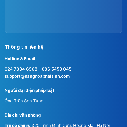
Hotline & Email
024 7304 6968
-
086 5450 045
support@hanghoaphaisinh.com
Người đại diện pháp luật
Ông Trần Sơn Tùng
Địa chỉ văn phòng
Trụ sở chính:
320 Trịnh Đình Cửu, Hoàng Mai, Hà Nội
CN HN1:
25 Sunrise B, The Manor Central Park, Hoàng
Mai, Hà Nội
CN Hồ Chí Minh:
Tầng 2, số 75 Hoàng Văn Thụ, P.15, Q. Phú
Nhuận, TP.HCM
Thời gian làm việc