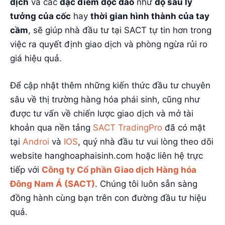
dịch
và các
đặc điểm độc đáo
như
độ sâu lý
tưởng của cốc
hay
thời gian hình thành của tay
cầm
, sẽ giúp nhà đầu tư tại SACT tự tin hơn trong
việc ra quyết định giao dịch và phòng ngừa rủi ro
giá hiệu quả.
Để cập nhật thêm những kiến thức đầu tư chuyên
sâu về thị trường hàng hóa phái sinh, cũng như
được tư vấn về chiến lược giao dịch và mở tài
khoản qua nền tảng
SACT TradingPro
đã có mặt
tại
Androi
và
IOS
, quý nhà đầu tư vui lòng theo dõi
website hanghoaphaisinh.com hoặc liên hệ trực
tiếp với
Công ty Cổ phần Giao dịch Hàng hóa
Đông Nam Á (SACT)
. Chúng tôi luôn sẵn sàng
đồng hành cùng bạn trên con đường đầu tư hiệu
quả.