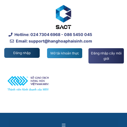
Skip
to
content
Hotline:
024 7304 6968
- 086 5450 045
Email: support@hanghoaphaisinh.com
Đăng nhập
Mở tài khoản thực
Đăng nhập cây môi
giới
Menu