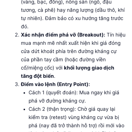
(vàng, bạc, đồng), nông sản (ngô, đậu
tương, cà phê) hay năng lượng (dầu thô, khí
tự nhiên). Đảm bảo có xu hướng tăng trước
đó.
Xác nhận điểm phá vỡ (Breakout):
Tín hiệu
mua mạnh mẽ nhất xuất hiện khi giá đóng
cửa dứt khoát phía trên đường kháng cự
của phần tay cầm (hoặc đường viền
cổ/miệng cốc) với
khối lượng giao dịch
tăng đột biến
.
Điểm vào lệnh (Entry Point):
Cách 1 (quyết đoán): Mua ngay khi giá
phá vỡ đường kháng cự.
Cách 2 (thận trọng): Chờ giá quay lại
kiểm tra (retest) vùng kháng cự vừa bị
phá (nay đã trở thành hỗ trợ) rồi mới vào