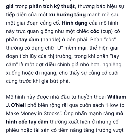
giá
trong
phân tích kỹ thuật
, thường báo hiệu sự
tiếp diễn của một
xu hướng tăng
mạnh mẽ sau
một giai đoạn củng cố.
Hình dạng
của mô hình
này trực quan giống như một chiếc
cốc
(cup) có
phần
tay cầm
(handle) ở bên phải. Phần “cốc”
thường có dạng chữ “U” mềm mại, thể hiện giai
đoạn tích lũy của thị trường, trong khi phần “tay
cầm” là một đợt điều chỉnh giá nhỏ hơn, nghiêng
xuống hoặc đi ngang, cho thấy sự củng cố cuối
cùng trước khi giá bứt phá.
Mô hình này được nhà đầu tư huyền thoại
William
J. O’Neil
phổ biến rộng rãi qua cuốn sách “How to
Make Money in Stocks”. Ông nhấn mạnh rằng
mô
hình cốc tay cầm
thường xuất hiện ở những cổ
phiếu hoặc tài sản có tiềm năng tăng trưởng vượt