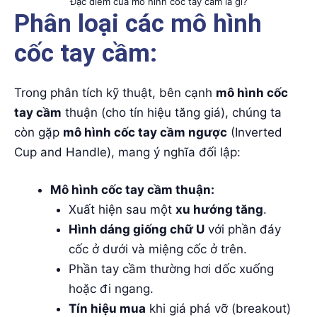
Đặc điểm của mô hình cốc tay cầm là gì?
Phân loại các mô hình
cốc tay cầm:
Trong phân tích kỹ thuật, bên cạnh
mô hình cốc
tay cầm
thuận (cho tín hiệu tăng giá), chúng ta
còn gặp
mô hình cốc tay cầm ngược
(Inverted
Cup and Handle), mang ý nghĩa đối lập:
Mô hình cốc tay cầm thuận:
Xuất hiện sau một
xu hướng tăng
.
Hình dáng giống chữ U
với phần đáy
cốc ở dưới và miệng cốc ở trên.
Phần tay cầm thường hơi dốc xuống
hoặc đi ngang.
Tín hiệu mua
khi giá phá vỡ (breakout)