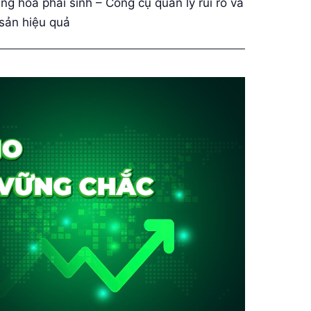
ng hoá phái sinh – Công cụ quản lý rủi ro và
 sản hiệu quả