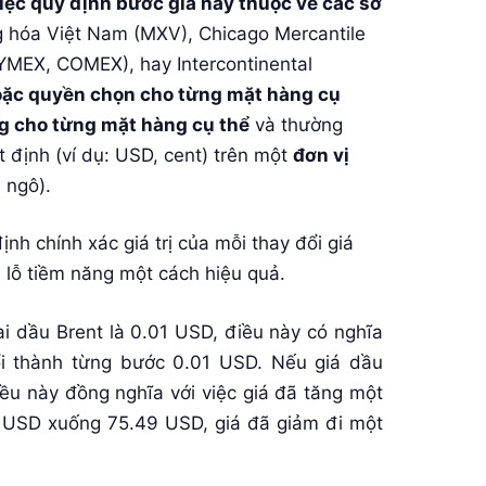
iệc quy định bước giá này thuộc về các sở
 hóa Việt Nam (MXV), Chicago Mercantile
MEX, COMEX), hay Intercontinental
oặc quyền chọn cho từng mặt hàng cụ
g cho từng mặt hàng cụ thể
và thường
 định (ví dụ: USD, cent) trên một
đơn vị
 ngô).
ịnh chính xác giá trị của mỗi thay đổi giá
ời lỗ tiềm năng một cách hiệu quả.
i dầu Brent là 0.01 USD, điều này có nghĩa
ổi thành từng bước 0.01 USD. Nếu giá dầu
ều này đồng nghĩa với việc giá đã tăng một
1 USD xuống 75.49 USD, giá đã giảm đi một