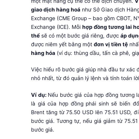
một mặt hàng cụ thể có thể dịch chuyển.
V
giao dịch hàng hoá
như Sở Giao dịch Hàng
Exchange (CME Group – bao gồm CBOT, NY
Exchange (ICE). Mỗi
hợp đồng tương lai h
thể
sẽ có một bước giá riêng, được
áp dụn
được niêm yết bằng một
đơn vị tiền tệ
nhất
hàng hóa
(ví dụ: thùng dầu, tấn cà phê, giạ
Việc hiểu rõ bước giá giúp nhà đầu tư xác đ
nhỏ nhất, từ đó quản lý lệnh và tính toán l
Ví dụ:
Nếu bước giá của hợp đồng tương la
là giá của hợp đồng phái sinh sẽ biến đ
Brent tăng từ 75.50 USD lên 75.51 USD, đi
bước giá. Tương tự, nếu giá giảm từ 75.5
bước giá.