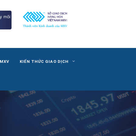
y môi
 MXV
KIẾN THỨC GIAO DỊCH