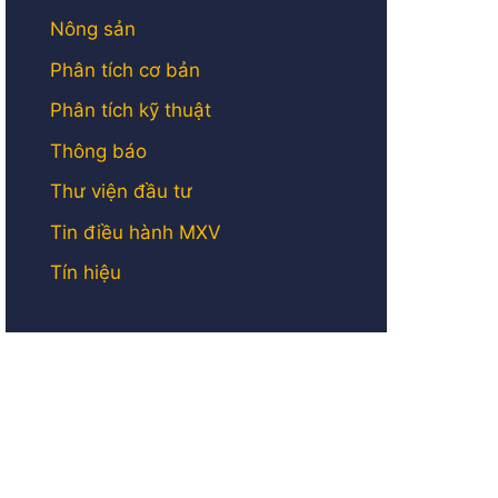
Nông sản
Phân tích cơ bản
Phân tích kỹ thuật
Thông báo
Thư viện đầu tư
Tin điều hành MXV
Tín hiệu