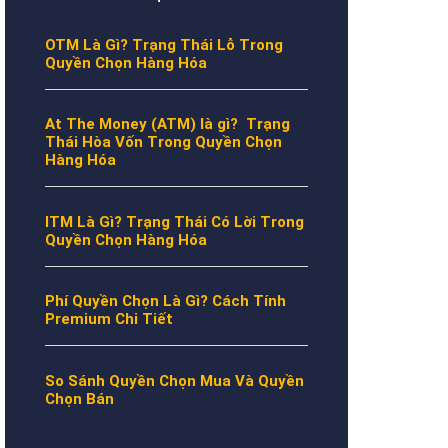
OTM Là Gì? Trạng Thái Lỗ Trong
Quyền Chọn Hàng Hóa
At The Money (ATM) là gì? Trạng
Thái Hòa Vốn Trong Quyền Chọn
Hàng Hóa
ITM Là Gì? Trạng Thái Có Lời Trong
Quyền Chọn Hàng Hóa
Phí Quyền Chọn Là Gì? Cách Tính
Premium Chi Tiết
So Sánh Quyền Chọn Mua Và Quyền
Chọn Bán