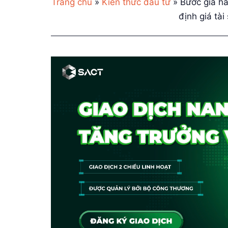
Trang chủ
»
Kiến thức đầu tư
»
Bước giá hà
định giá tài