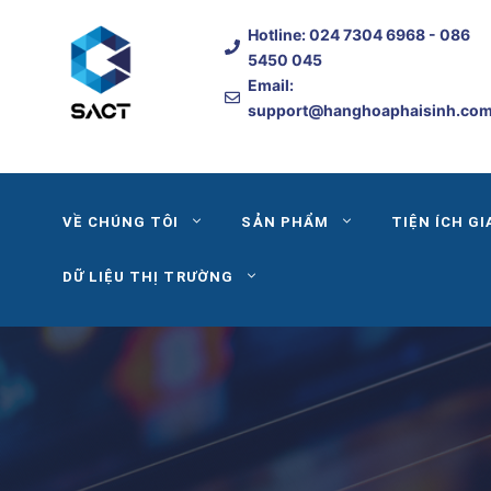
Skip
Hotline:
024 7304 6968
- 086
to
5450 045
content
Email:
support@hanghoaphaisinh.co
VỀ CHÚNG TÔI
SẢN PHẨM
TIỆN ÍCH GI
DỮ LIỆU THỊ TRƯỜNG