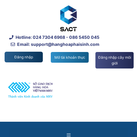
Skip
to
content
Hotline:
024 7304 6968
- 086 5450 045
Email: support@hanghoaphaisinh.com
Đăng nhập
Mở tài khoản thực
Đăng nhập cây môi
giới
Menu