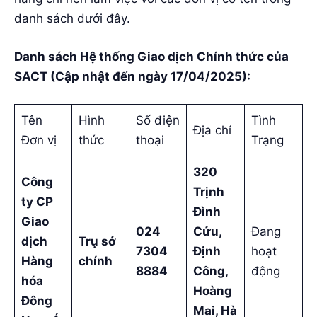
danh sách dưới đây.
Danh sách Hệ thống Giao dịch Chính thức của
SACT (Cập nhật đến ngày 17/04/2025):
Tên
Hình
Số điện
Tình
Địa chỉ
Đơn vị
thức
thoại
Trạng
320
Công
Trịnh
ty CP
Đình
Giao
024
Cửu,
Đang
dịch
Trụ sở
7304
Định
hoạt
Hàng
chính
8884
Công,
động
hóa
Hoàng
Đông
Mai, Hà