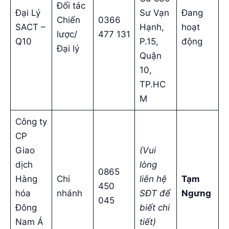
Đối tác
Đại Lý
Sư Vạn
Đang
Chiến
0366
SACT –
Hạnh,
hoạt
lược/
477 131
Q10
P.15,
động
Đại lý
Quận
10,
TP.HC
M
Công ty
CP
Giao
(Vui
dịch
lòng
0865
Hàng
Chi
liên hệ
Tạm
450
hóa
nhánh
SĐT để
Ngưng
045
Đông
biết chi
Nam Á
tiết)