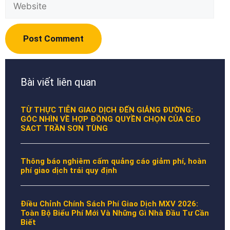
Website
Bài viết liên quan
TỪ THỰC TIỄN GIAO DỊCH ĐẾN GIẢNG ĐƯỜNG:
GÓC NHÌN VỀ HỢP ĐỒNG QUYỀN CHỌN CỦA CEO
SACT TRẦN SƠN TÙNG
Thông báo nghiêm cấm quảng cáo giảm phí, hoàn
phí giao dịch trái quy định
Điều Chỉnh Chính Sách Phí Giao Dịch MXV 2026:
Toàn Bộ Biểu Phí Mới Và Những Gì Nhà Đầu Tư Cần
Biết