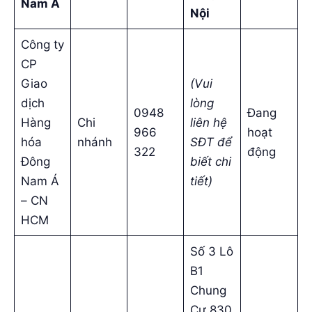
Nam Á
Nội
Công ty
CP
Giao
(Vui
dịch
lòng
0948
Đang
Hàng
Chi
liên hệ
966
hoạt
hóa
nhánh
SĐT để
322
động
Đông
biết chi
Nam Á
tiết)
– CN
HCM
Số 3 Lô
B1
Chung
Cư 830