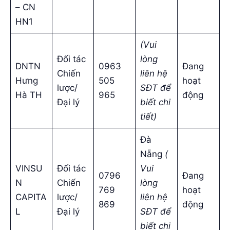
– CN
HN1
(Vui
Đối tác
lòng
DNTN
0963
Đang
Chiến
liên hệ
Hưng
505
hoạt
lược/
SĐT để
Hà TH
965
động
Đại lý
biết chi
tiết)
Đà
Nẵng
(
VINSU
Đối tác
Vui
0796
Đang
N
Chiến
lòng
769
hoạt
CAPITA
lược/
liên hệ
869
động
L
Đại lý
SĐT để
biết chi