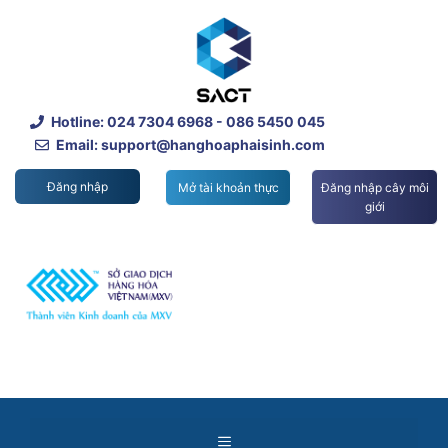
Skip
to
content
Hotline:
024 7304 6968
- 086 5450 045
Email: support@hanghoaphaisinh.com
Đăng nhập
Mở tài khoản thực
Đăng nhập cây môi
giới
Menu