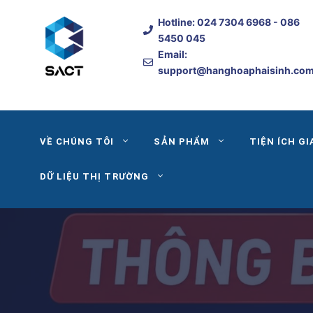
Skip
Hotline:
024 7304 6968
- 086
to
5450 045
content
Email:
support@hanghoaphaisinh.co
VỀ CHÚNG TÔI
SẢN PHẨM
TIỆN ÍCH GI
DỮ LIỆU THỊ TRƯỜNG