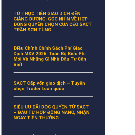
TỪ THỰC TIỄN GIAO DỊCH ĐẾN
GIẢNG ĐƯỜNG: GÓC NHÌN VỀ HỢP
ĐỒNG QUYỀN CHỌN CỦA CEO SACT
TRẦN SƠN TÙNG
Điều Chỉnh Chính Sách Phí Giao
Dịch MXV 2026: Toàn Bộ Biểu Phí
Mới Và Những Gì Nhà Đầu Tư Cần
Biết
SACT Cấp vốn giao dịch – Tuyển
chọn Trader toàn quốc
SIÊU ƯU ĐÃI ĐỘC QUYỀN TỪ SACT
– ĐẦU TƯ HỢP ĐỒNG NANO, NHẬN
NGAY TIỀN THƯỞNG