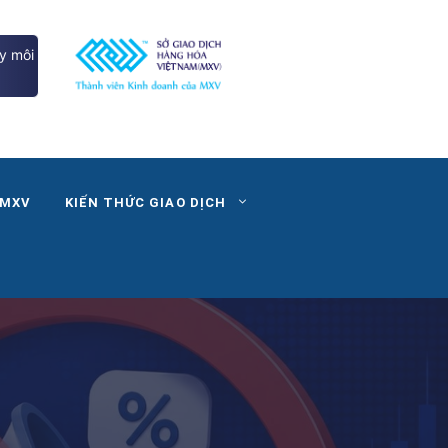
y môi
 MXV
KIẾN THỨC GIAO DỊCH