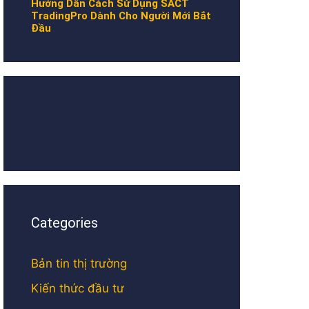
Hướng Dẫn Cách Sử Dụng SACT
TradingPro Dành Cho Người Mới Bắt
Đầu
Categories
Bản tin thị trường
Kiến thức đầu tư