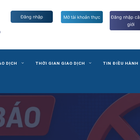
Đăng nhập
Mở tài khoản thực
Đăng nhập câ
giới
m
AO DỊCH
THỜI GIAN GIAO DỊCH
TIN ĐIỀU HÀNH