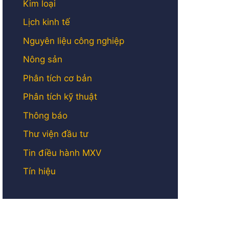
Kim loại
Lịch kinh tế
Nguyên liệu công nghiệp
Nông sản
Phân tích cơ bản
Phân tích kỹ thuật
Thông báo
Thư viện đầu tư
Tin điều hành MXV
Tín hiệu