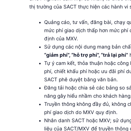
thị trường của SACT thực hiện các hành vi 
Quảng cáo, tư vấn, đăng bài, chạy 
mức phí giao dịch thấp hơn mức phí
định của MXV.
Sử dụng các nội dung mang bản chấ
“giảm phí”, “hỗ trợ phí”, “trả lại phí”
h
Tự ý cam kết, thỏa thuận hoặc công 
phí, chiết khấu phí hoặc ưu đãi phí 
SACT phê duyệt bằng văn bản.
Đăng tải hoặc chia sẻ các bảng so s
năng gây hiểu nhầm cho khách hàng
Truyền thông không đầy đủ, không c
phí giao dịch do MXV quy định.
Nhân danh SACT hoặc MXV; sử dụng tê
liệu của SACT/MXV để truyền thông 