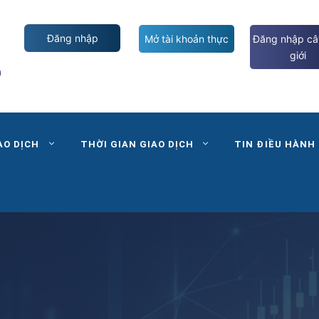
Đăng nhập
Mở tài khoản thực
Đăng nhập câ
giới
m
AO DỊCH
THỜI GIAN GIAO DỊCH
TIN ĐIỀU HÀNH