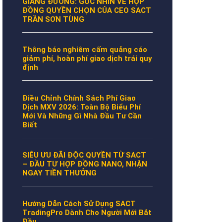
GIẢNG ĐƯỜNG: GÓC NHÌN VỀ HỢP
ĐỒNG QUYỀN CHỌN CỦA CEO SACT
TRẦN SƠN TÙNG
Thông báo nghiêm cấm quảng cáo
giảm phí, hoàn phí giao dịch trái quy
định
Điều Chỉnh Chính Sách Phí Giao
Dịch MXV 2026: Toàn Bộ Biểu Phí
Mới Và Những Gì Nhà Đầu Tư Cần
Biết
SIÊU ƯU ĐÃI ĐỘC QUYỀN TỪ SACT
– ĐẦU TƯ HỢP ĐỒNG NANO, NHẬN
NGAY TIỀN THƯỞNG
Hướng Dẫn Cách Sử Dụng SACT
TradingPro Dành Cho Người Mới Bắt
Đầu