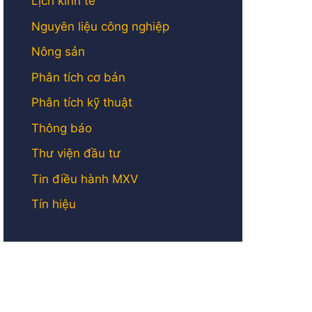
Lịch kinh tế
Nguyên liệu công nghiệp
Nông sản
Phân tích cơ bản
Phân tích kỹ thuật
Thông báo
Thư viện đầu tư
Tin điều hành MXV
Tín hiệu