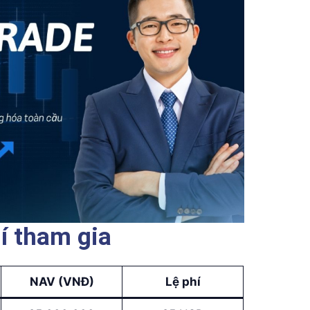
í tham gia
NAV (VNĐ)
Lệ phí