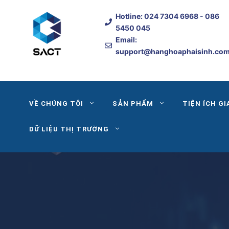
Skip
Hotline:
024 7304 6968
- 086
to
5450 045
content
Email:
support@hanghoaphaisinh.co
VỀ CHÚNG TÔI
SẢN PHẨM
TIỆN ÍCH GI
DỮ LIỆU THỊ TRƯỜNG