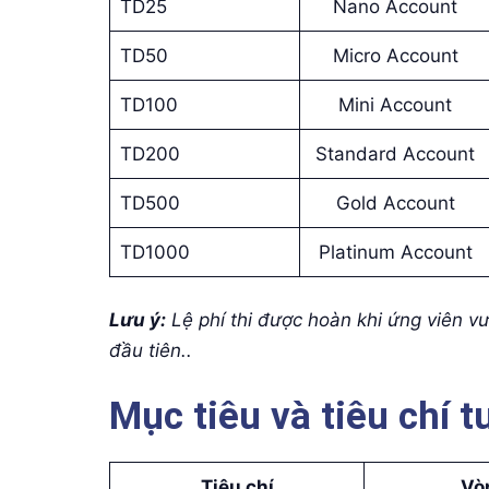
TD25
Nano Account
TD50
Micro Account
TD100
Mini Account
TD200
Standard Account
TD500
Gold Account
TD1000
Platinum Account
Lưu ý:
Lệ phí thi được hoàn khi ứng viên v
đầu tiên.
.
Mục tiêu và tiêu chí 
Tiêu chí
Vò