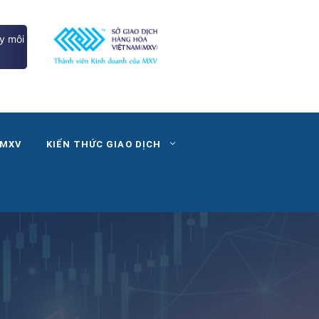
y môi
 MXV
KIẾN THỨC GIAO DỊCH