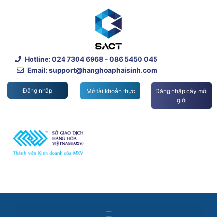
Skip
to
content
Hotline:
024 7304 6968
- 086 5450 045
Email: support@hanghoaphaisinh.com
Đăng nhập
Mở tài khoản thực
Đăng nhập cây môi
giới
Menu