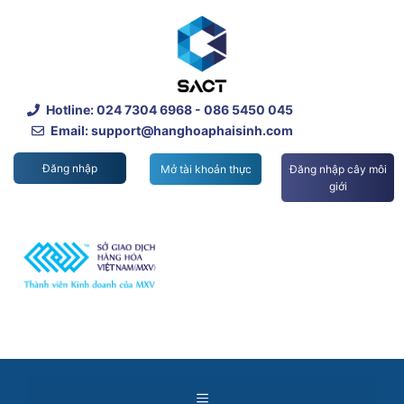
Skip
to
content
Hotline:
024 7304 6968
- 086 5450 045
Email: support@hanghoaphaisinh.com
Đăng nhập
Mở tài khoản thực
Đăng nhập cây môi
giới
Menu