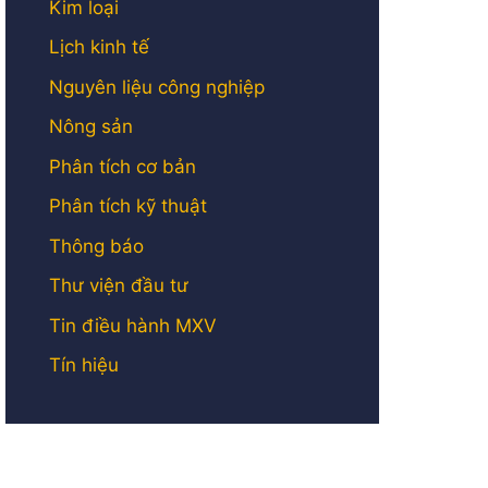
Kim loại
Lịch kinh tế
Nguyên liệu công nghiệp
Nông sản
Phân tích cơ bản
Phân tích kỹ thuật
Thông báo
Thư viện đầu tư
Tin điều hành MXV
Tín hiệu