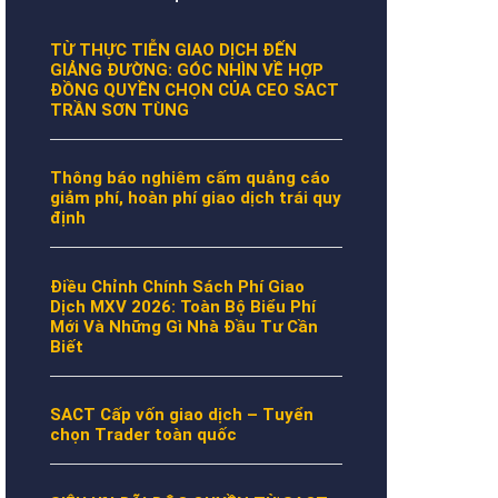
TỪ THỰC TIỄN GIAO DỊCH ĐẾN
GIẢNG ĐƯỜNG: GÓC NHÌN VỀ HỢP
ĐỒNG QUYỀN CHỌN CỦA CEO SACT
TRẦN SƠN TÙNG
Thông báo nghiêm cấm quảng cáo
giảm phí, hoàn phí giao dịch trái quy
định
Điều Chỉnh Chính Sách Phí Giao
Dịch MXV 2026: Toàn Bộ Biểu Phí
Mới Và Những Gì Nhà Đầu Tư Cần
Biết
SACT Cấp vốn giao dịch – Tuyển
chọn Trader toàn quốc