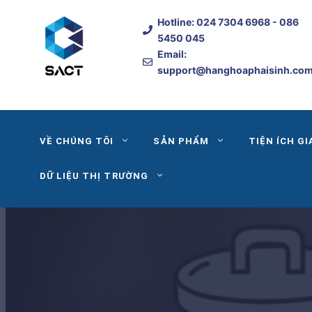
Skip
Hotline:
024 7304 6968
- 086
to
5450 045
content
Email:
support@hanghoaphaisinh.co
VỀ CHÚNG TÔI
SẢN PHẨM
TIỆN ÍCH GI
DỮ LIỆU THỊ TRƯỜNG