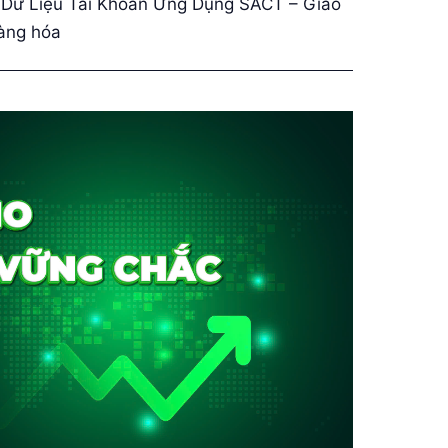
Dữ Liệu Tài Khoản Ứng Dụng SACT – Giao
àng hóa