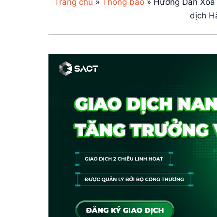
Trang chủ
»
Thông báo
»
Hướng Dẫn Xóa 
dịch H