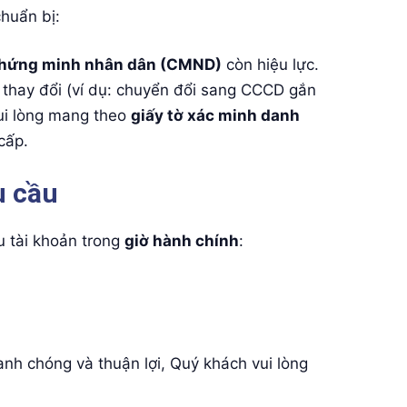
chuẩn bị:
hứng minh nhân dân (CMND)
còn hiệu lực.
ã thay đổi (ví dụ: chuyển đổi sang CCCD gắn
vui lòng mang theo
giấy tờ xác minh danh
cấp.
u cầu
u tài khoản trong
giờ hành chính
:
anh chóng và thuận lợi, Quý khách vui lòng