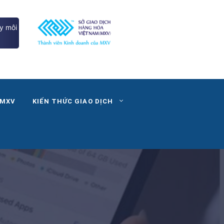
y môi
 MXV
KIẾN THỨC GIAO DỊCH