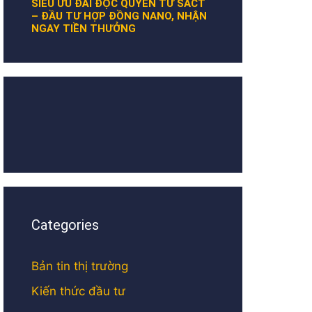
SIÊU ƯU ĐÃI ĐỘC QUYỀN TỪ SACT
– ĐẦU TƯ HỢP ĐỒNG NANO, NHẬN
NGAY TIỀN THƯỞNG
Categories
Bản tin thị trường
Kiến thức đầu tư