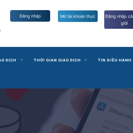
Đăng nhập
Mở tài khoản thực
Đăng nhập câ
giới
m
AO DỊCH
THỜI GIAN GIAO DỊCH
TIN ĐIỀU HÀNH