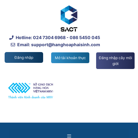
Skip
to
content
Hotline:
024 7304 6968
- 086 5450 045
Email: support@hanghoaphaisinh.com
Đăng nhập
Mở tài khoản thực
Đăng nhập cây môi
giới
Menu