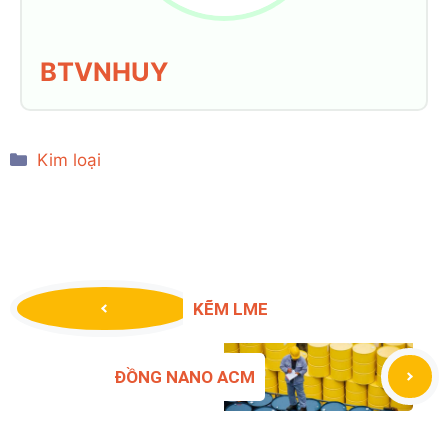
BTVNHUY
Categories
Kim loại
KẼM LME
ĐỒNG NANO ACM