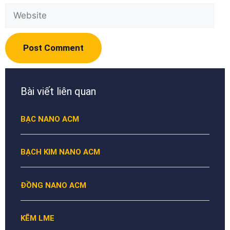
Website
Bài viết liên quan
BẠC NANO ACM
BẠCH KIM NANO ACM
ĐỒNG NANO ACM
KẼM LME