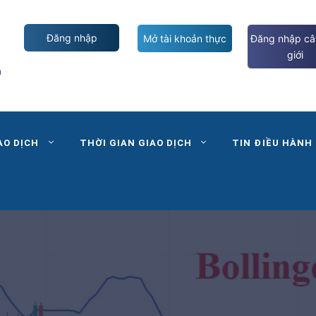
Đăng nhập
Mở tài khoản thực
Đăng nhập câ
giới
m
AO DỊCH
THỜI GIAN GIAO DỊCH
TIN ĐIỀU HÀNH