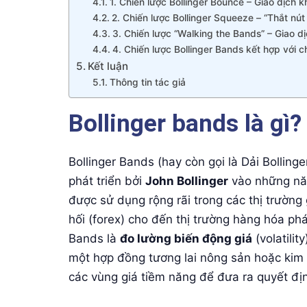
1. Chiến lược Bollinger Bounce – Giao dịch kh
2. Chiến lược Bollinger Squeeze – “Thắt nút
3. Chiến lược “Walking the Bands” – Giao 
4. Chiến lược Bollinger Bands kết hợp với c
Kết luận
Thông tin tác giả
Bollinger bands là gì?
Bollinger Bands (hay còn gọi là Dải Bolling
phát triển bởi
John Bollinger
vào những năm
được sử dụng rộng rãi trong các thị trường 
hối (forex) cho đến thị trường hàng hóa phá
Bands là
đo lường biến động giá
(volatilit
một hợp đồng tương lai nông sản hoặc kim l
các vùng giá tiềm năng để đưa ra quyết đị