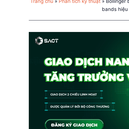
Trang chủ
»
Phân tích kỹ thuật
»
Bollinger 
bands hiệu