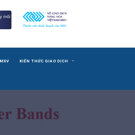
y môi
 MXV
KIẾN THỨC GIAO DỊCH