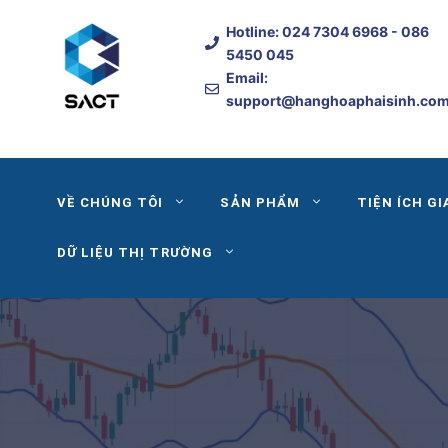
Skip
Hotline:
024 7304 6968
- 086
to
5450 045
content
Email:
support@hanghoaphaisinh.co
VỀ CHÚNG TÔI
SẢN PHẨM
TIỆN ÍCH GI
DỮ LIỆU THỊ TRƯỜNG