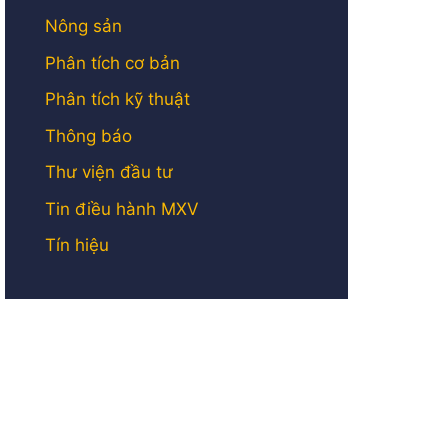
Nông sản
Phân tích cơ bản
Phân tích kỹ thuật
Thông báo
Thư viện đầu tư
Tin điều hành MXV
Tín hiệu