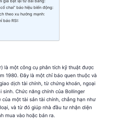
i giá bật lại từ dải băng:
 cổ chai” báo hiệu biến động:
dịch theo xu hướng mạnh:
hỉ báo RSI:
er) là một công cụ phân tích kỹ thuật được
 1980. Đây là một chỉ báo quen thuộc và
giao dịch tài chính, từ chứng khoán, ngoại
i sinh. Chức năng chính của Bollinger
y) của một tài sản tài chính, chẳng hạn như
oại, và từ đó giúp nhà đầu tư nhận diện
nh mua vào hoặc bán ra.