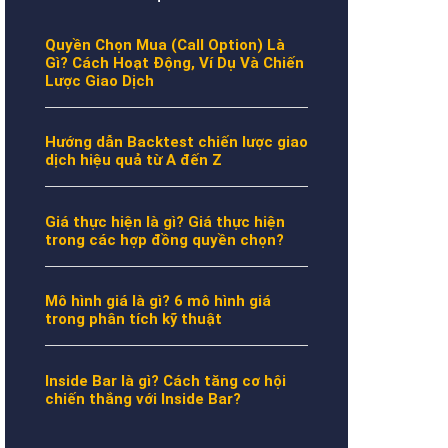
Quyền Chọn Mua (Call Option) Là
Gì? Cách Hoạt Động, Ví Dụ Và Chiến
Lược Giao Dịch
Hướng dẫn Backtest chiến lược giao
dịch hiệu quả từ A đến Z
Giá thực hiện là gì? Giá thực hiện
trong các hợp đồng quyền chọn?
Mô hình giá là gì? 6 mô hình giá
trong phân tích kỹ thuật
Inside Bar là gì? Cách tăng cơ hội
chiến thắng với Inside Bar?