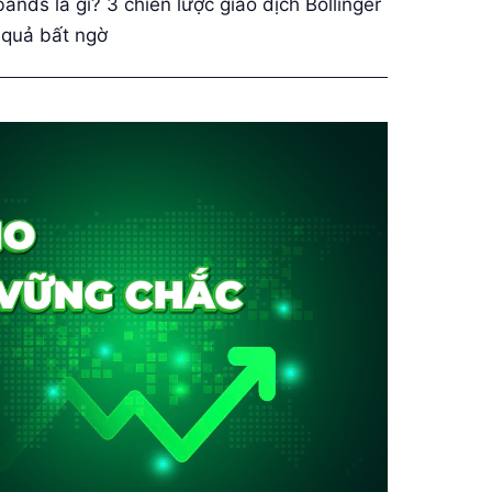
bands là gì? 3 chiến lược giao dịch Bollinger
 quả bất ngờ