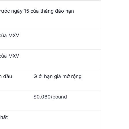
trước ngày 15 của tháng đáo hạn
 của MXV
 của MXV
n đầu
Giới hạn giá mở rộng
$0.060/pound
chất