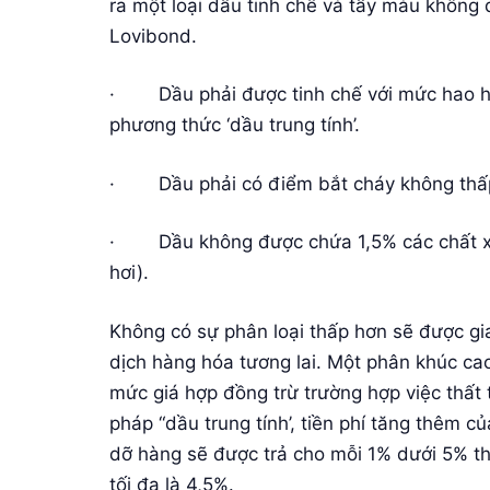
ra một loại dầu tinh chế và tẩy màu không
Lovibond.
· Dầu phải được tinh chế với mức hao hụ
phương thức ‘dầu trung tính’.
· Dầu phải có điểm bắt cháy không thấp 
· Dầu không được chứa 1,5% các chất xà
hơi).
Không có sự phân loại thấp hơn sẽ được gi
dịch hàng hóa tương lai. Một phân khúc ca
mức giá hợp đồng trừ trường hợp việc thất 
pháp “dầu trung tính’, tiền phí tăng thêm củ
dỡ hàng sẽ được trả cho mỗi 1% dưới 5% th
tối đa là 4,5%.