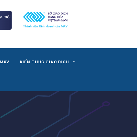
y môi
 MXV
KIẾN THỨC GIAO DỊCH