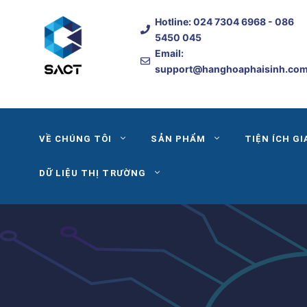
Skip
Hotline:
024 7304 6968
- 086
to
5450 045
content
Email:
support@hanghoaphaisinh.co
VỀ CHÚNG TÔI
SẢN PHẨM
TIỆN ÍCH GI
DỮ LIỆU THỊ TRƯỜNG