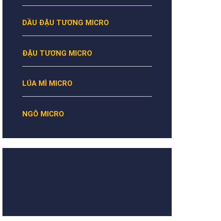
DẦU ĐẬU TƯƠNG MICRO
ĐẬU TƯƠNG MICRO
LÚA MÌ MICRO
NGÔ MICRO