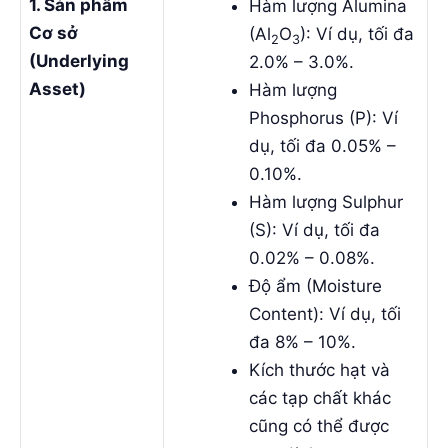
1. Sản phẩm
Hàm lượng Alumina
Cơ sở
(Al
O
): Ví dụ, tối đa
2
3
(Underlying
2.0% – 3.0%.
Asset)
Hàm lượng
Phosphorus (P): Ví
dụ, tối đa 0.05% –
0.10%.
Hàm lượng Sulphur
(S): Ví dụ, tối đa
0.02% – 0.08%.
Độ ẩm (Moisture
Content): Ví dụ, tối
đa 8% – 10%.
Kích thước hạt và
các tạp chất khác
cũng có thể được