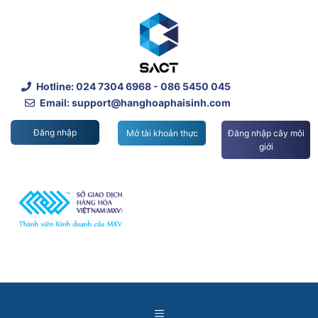
Skip
to
content
Hotline:
024 7304 6968
- 086 5450 045
Email: support@hanghoaphaisinh.com
Đăng nhập
Mở tài khoản thực
Đăng nhập cây môi
giới
Menu