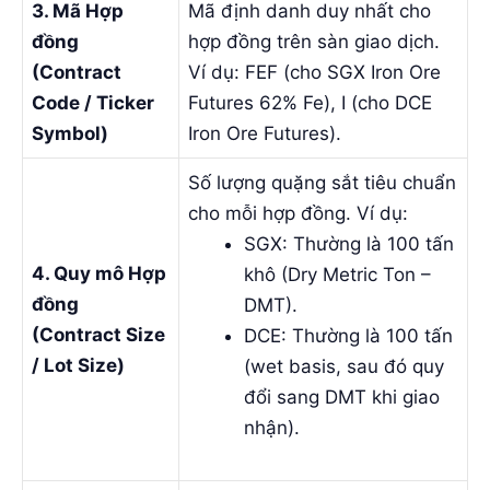
3. Mã Hợp
Mã định danh duy nhất cho
đồng
hợp đồng trên sàn giao dịch.
(Contract
Ví dụ:
FEF
(cho SGX Iron Ore
Code / Ticker
Futures 62% Fe),
I
(cho DCE
Symbol)
Iron Ore Futures).
Số lượng quặng sắt tiêu chuẩn
cho mỗi hợp đồng. Ví dụ:
SGX: Thường là
100 tấn
4. Quy mô Hợp
khô (Dry Metric Ton –
đồng
DMT)
.
(Contract Size
DCE: Thường là
100 tấn
/ Lot Size)
(wet basis, sau đó quy
đổi sang DMT khi giao
nhận).