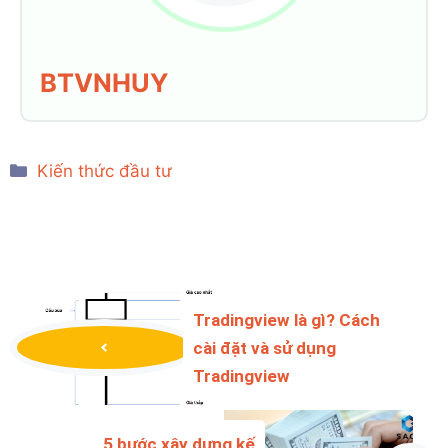
BTVNHUY
Categories
Kiến thức đầu tư
Tradingview là gì? Cách
cài đặt và sử dụng
Tradingview
5 bước xây dựng kế