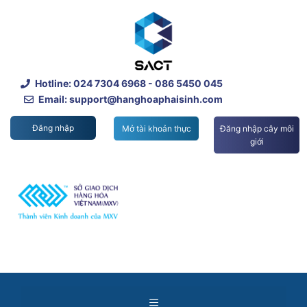
Skip
to
content
Hotline:
024 7304 6968
- 086 5450 045
Email: support@hanghoaphaisinh.com
Đăng nhập
Mở tài khoản thực
Đăng nhập cây môi
giới
Menu