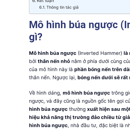
Kết luận
Thông tin tác giả
Mô hình búa ngược (I
gì?
Mô hình búa ngược
(Inverted Hammer)
là
bởi
thân nến nhỏ
nằm ở phía dưới cùng của
của mô hình này là
phần bóng nến trên dà
thân nến. Ngược lại,
bóng nến dưới sẽ rất
Về hình dáng,
mô hình búa ngược
trông g
ngược, và đây cũng là nguồn gốc tên gọi củ
hình búa ngược
thường
xuất hiện sau mộ
hiệu khả năng thị trường đảo chiều từ g
hình búa ngược
, nhà đầu tư, đặc biệt là 