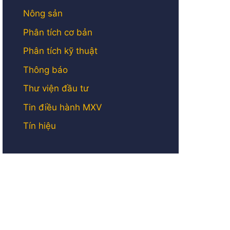
Nông sản
Phân tích cơ bản
Phân tích kỹ thuật
Thông báo
Thư viện đầu tư
Tin điều hành MXV
Tín hiệu