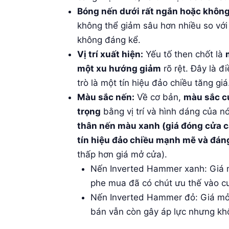
Bóng nến dưới rất ngắn hoặc không
không thể giảm sâu hơn nhiều so với
không đáng kể.
Vị trí xuất hiện:
Yếu tố then chốt là
một xu hướng giảm
rõ rệt. Đây là đ
trò là một tín hiệu đảo chiều tăng giá
Màu sắc nến:
Về cơ bản,
màu sắc c
trọng
bằng vị trí và hình dáng của n
thân nến màu xanh (giá đóng cửa 
tín hiệu đảo chiều mạnh mẽ và đáng
thấp hơn giá mở cửa).
Nến Inverted Hammer xanh: Giá m
phe mua đã có chút ưu thế vào cu
Nến Inverted Hammer đỏ: Giá mở 
bán vẫn còn gây áp lực nhưng kh