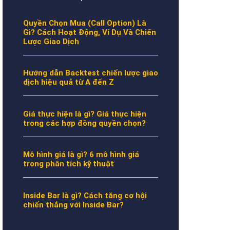
Quyền Chọn Mua (Call Option) Là
Gì? Cách Hoạt Động, Ví Dụ Và Chiến
Lược Giao Dịch
Hướng dẫn Backtest chiến lược giao
dịch hiệu quả từ A đến Z
Giá thực hiện là gì? Giá thực hiện
trong các hợp đồng quyền chọn?
Mô hình giá là gì? 6 mô hình giá
trong phân tích kỹ thuật
Inside Bar là gì? Cách tăng cơ hội
chiến thắng với Inside Bar?