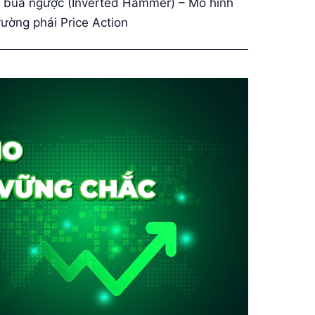
 búa ngược (Inverted Hammer) – Mô hình
ường phái Price Action