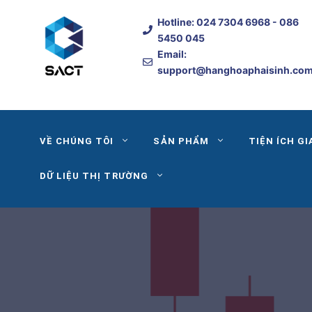
Skip
Hotline:
024 7304 6968
- 086
to
5450 045
content
Email:
support@hanghoaphaisinh.co
VỀ CHÚNG TÔI
SẢN PHẨM
TIỆN ÍCH GI
DỮ LIỆU THỊ TRƯỜNG