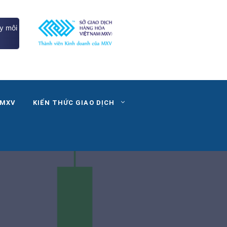
y môi
 MXV
KIẾN THỨC GIAO DỊCH