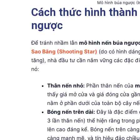
Mô hình búa ngược (I
Cách thức hình thành
ngược
Để tránh nhầm lẫn
mô hình nến búa ngượ
Sao Băng (Shooting Star)
(do có hình dáng
tăng), nhà đầu tư cần nắm vững các đặc đ
nó:
Thân nến nhỏ:
Phần thân nến của
m
thấy giá mở cửa và giá đóng cửa gầ
nằm ở phần dưới của toàn bộ cây nế
Bóng nến trên dài:
Đây là đặc điểm 
3 lần thân nến) thể hiện rằng trong 
lên cao đáng kể. Bóng nến trên càng
càng mạnh mẽ, và tín hiệu đảo chiề