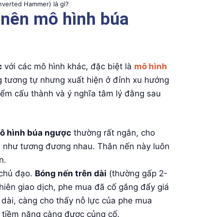
nverted Hammer) là gì?
 nên mô hình búa
c
với các mô hình khác, đặc biệt là
mô hình
 tương tự nhưng xuất hiện ở đỉnh xu hướng
iểm cấu thành và ý nghĩa tâm lý đằng sau
ô hình búa ngược
thường rất ngắn, cho
n như tương đương nhau. Thân nến này luôn
n.
chủ đạo.
Bóng nến trên dài
(thường gấp 2-
phiên giao dịch, phe mua đã cố gắng đẩy giá
 dài, càng cho thấy nỗ lực của phe mua
u tiềm năng càng được củng cố.