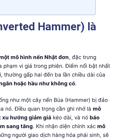
nverted Hammer) là
 một mô hình nến Nhật đơn
, đặc trưng
 phạm vi giá trong phiên. Điểm nổi bật nhất
i
, thường gấp hai đến ba lần chiều dài của
 ngắn hoặc hầu như không có
.
iống như một cây nến Búa (Hammer) bị đảo
a nó. Điều quan trọng cần ghi nhớ là
mô
t xu hướng giảm giá
kéo dài, và nó
báo
iảm sang tăng
. Khi nhận diện chính xác
mô
những người giao dịch hàng hóa phái sinh, sẽ