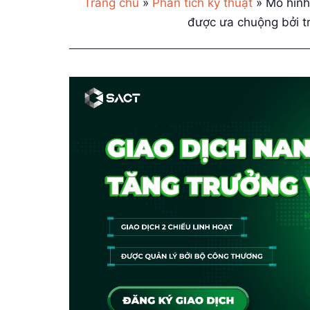
Trang chủ
»
Phân tích kỹ thuật
»
Mô hình
được ưa chuộng bởi tr