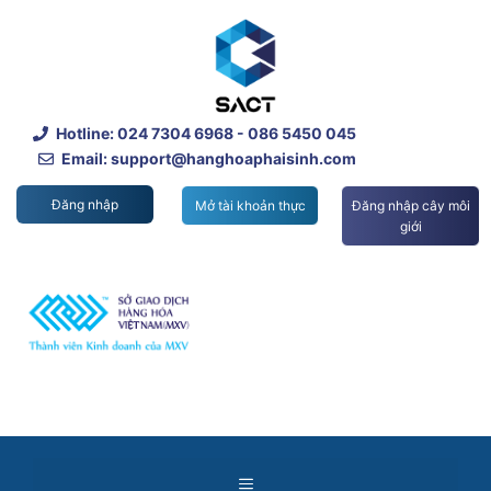
Skip
to
content
Hotline:
024 7304 6968
- 086 5450 045
Email: support@hanghoaphaisinh.com
Đăng nhập
Mở tài khoản thực
Đăng nhập cây môi
giới
Menu