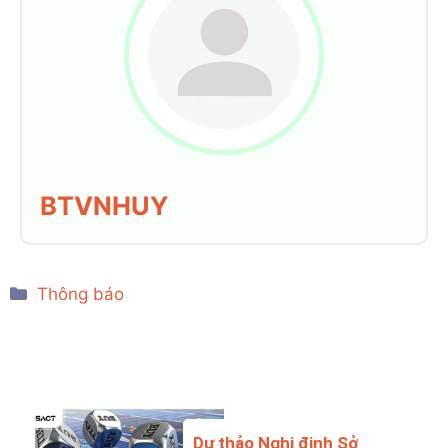
BTVNHUY
Categories
Thông báo
Dự thảo Nghị định Sở