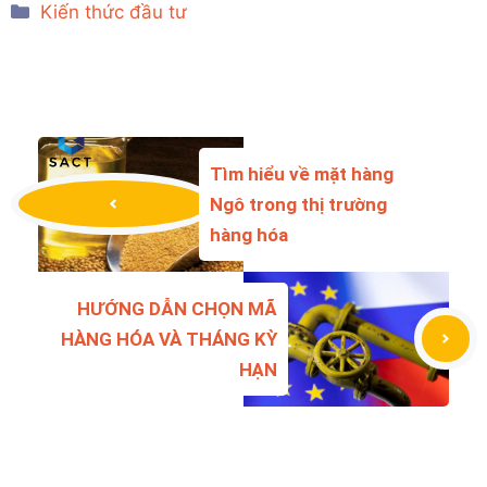
Categories
Kiến thức đầu tư
Tìm hiểu về mặt hàng
Ngô trong thị trường
hàng hóa
HƯỚNG DẪN CHỌN MÃ
HÀNG HÓA VÀ THÁNG KỲ
HẠN