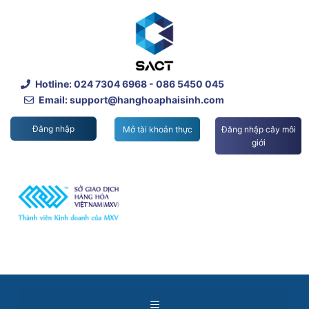
Skip
to
content
Hotline:
024 7304 6968
- 086 5450 045
Email: support@hanghoaphaisinh.com
Đăng nhập
Mở tài khoản thực
Đăng nhập cây môi
giới
Menu